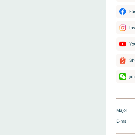
Fa
In
Yo
Sh
ji
Major
E-mail