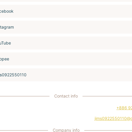
cebook
stagram
uTube
opee
ms0922550110
Contact info
+886 9
jims0922550110@g
Company info