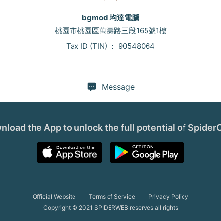
bgmod 均達電腦
桃園市桃園區萬壽路三段165號1樓
Tax ID (TIN)
：
90548064
Message
load the App to unlock the full potential of Spider
Official Website
Terms of Service
Privacy Policy
Copyright © 2021 SPIDERWEB reserves all rights