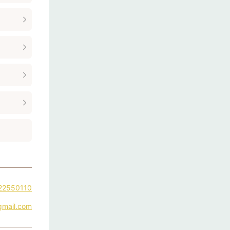
22550110
mail.com