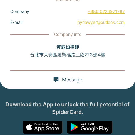
Company
+886 0226971287
E-mail
hyrlawyer@outlook.com
Company info
黃鈺如律師
台北市大安區羅斯福路三段273號4樓
Message
Download the App to unlock the full potential of
SpiderCard.