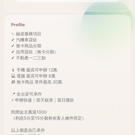
Profile
✨ 融資服務項目
✔ 汽機車貸款
✔ 無卡商品分期
✔ 信用貸款（無卡分期）
✔ 不動產一二三胎
📱 手機 最高可申辦 12萬
💻 電腦 最高可申辦 8萬
🎁 無卡商品 單件最高 20萬
📍 全台皆可承作
⚡ 申辦快速｜當天核准｜當日撥款
民間金主萬退1000
（利息5分至15分都有依客人條件而定）
以上都是自己承作