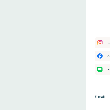
In
Fa
Li
E-mail