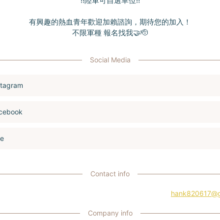
‼️陸軍可自選單位‼️
有興趣的熱血青年歡迎加賴諮詢，期待您的加入！
不限軍種 報名找我🤝🫡
Social Media
stagram
cebook
ne
Contact info
hank820617@g
Company info