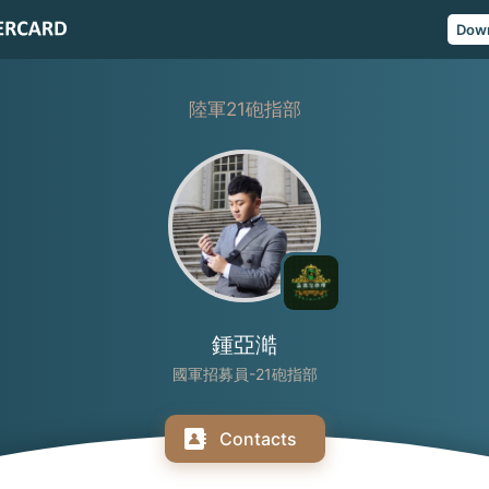
Dow
陸軍21砲指部
鍾亞澔
國軍招募員-21砲指部
Contacts