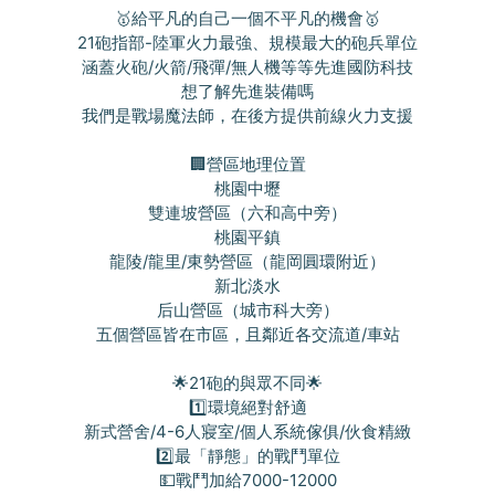
🥇給平凡的自己一個不平凡的機會🥇
21砲指部-陸軍火力最強、規模最大的砲兵單位
涵蓋火砲/火箭/飛彈/無人機等等先進國防科技
想了解先進裝備嗎
我們是戰場魔法師，在後方提供前線火力支援
🏢營區地理位置
桃園中壢
雙連坡營區（六和高中旁）
桃園平鎮
龍陵/龍里/東勢營區（龍岡圓環附近）
新北淡水
后山營區（城市科大旁）
五個營區皆在市區，且鄰近各交流道/車站
🌟21砲的與眾不同🌟
1️⃣環境絕對舒適
新式營舍/4-6人寢室/個人系統傢俱/伙食精緻
2️⃣最「靜態」的戰鬥單位
💵戰鬥加給7000-12000