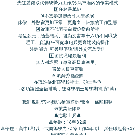
先進裝備取代傳統勞力工作/冷氣車廂內的作業模式
3️⃣任務最單純
❌不需參加聯勇等大型操演
休假、外散宿更加正常，更趨向上班族的工作型態
4️⃣從軍不代表要白費你從前所學
職位多元，涵蓋砲兵、後勤文書等十六項不同職缺
理工、資訊科-可從事砲兵更高端裝備操作
外語能力-可參與傳譯/國外交流及受訓
5️⃣銜接職場最順利
無人機證照（專業高級農漁用）
職業大貨車駕照
各項勞委會證照
在職進修北部學校學士、碩士學位
（各項證照全額補助，進修學碩士每學期補助2萬）
職涯規劃/營區參訪/從軍諮詢/報名一條龍服務
🪖就業班隊🪖
👤志願士兵👤
🔺年齡：18至32歲
🔺學歷：高中(職)以上或同等學力 保障工作4年 以二兵任職起薪54k