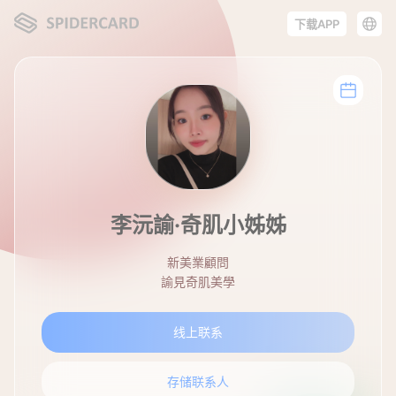
下载APP
李沅諭·奇肌小姊姊
新美業顧問
諭見奇肌美學
线上联系
存储联系人