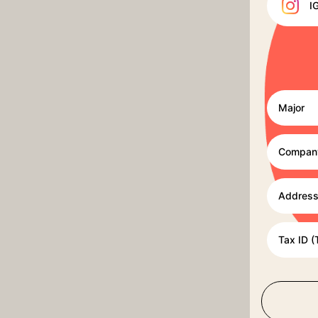
I
Major
Compan
Addres
Tax ID (