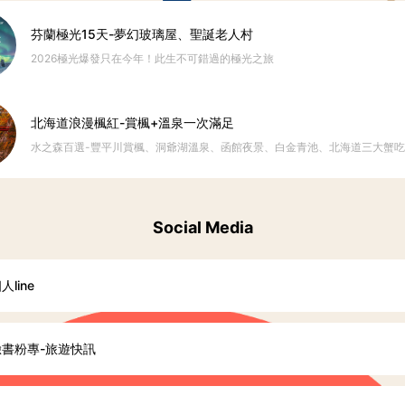
芬蘭極光15天-夢幻玻璃屋、聖誕老人村
2026極光爆發只在今年！此生不可錯過的極光之旅
北海道浪漫楓紅-賞楓+溫泉一次滿足
水之森百選-豐平川賞楓、洞爺湖溫泉、函館夜景、白金青池、北海道三大蟹
飽，最頂級的北海道秋日享受！
Social Media
人line
臉書粉專-旅遊快訊