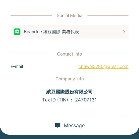
Social Media
Beandoe 繽豆國際 業務代表
Contact info
E-mail
chewei5280@gmail.com
Company info
繽豆國際股份有限公司
Tax ID (TIN)
：
24707131
Message