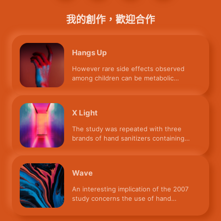
我的創作，歡迎合作
Hangs Up
However rare side effects observed
among children can be metabolic
acidosis, coma, respiratory depre
X Light
The study was repeated with three
brands of hand sanitizers containing
55%, 85%, and 95% ethanol. Th
Wave
An interesting implication of the 2007
study concerns the use of hand
sanitizers by observant Muslim