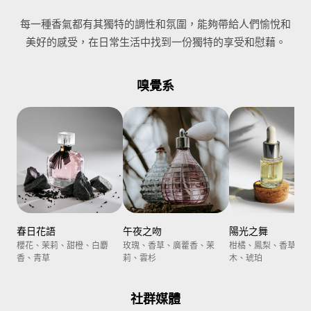
每一種香氣都有其獨特的調性和氛圍，能夠帶給人們愉悅和
美好的感受，在日常生活中找到一份獨特的享受和慰藉。
嗅覺系
春日花語
午夜之吻
陽光之舞
櫻花、茉莉、甜橙、白麝
玫瑰、香草、廣藿香、茉
柑橘、鳳梨、香草、
香、青草
莉、雲杉
木、琥珀
社群媒體