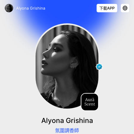
Alyona Grishina
下載APP
Alyona Grishina
氛圍調香師