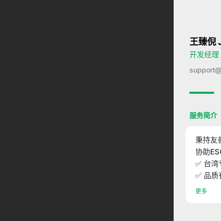
王臻倪 J
开发经理
support@
服务简介
秉持友
协助E
✅ 台湾
✅ 品质
✅ 全台
更多
✅ 无甲醛
✅ 获