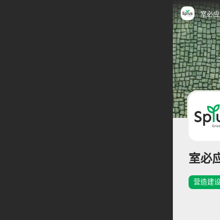
室必应用
室必应
营造建