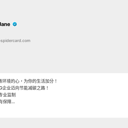
ane
spidercard.com
善环境的心，为你的生活加分！ 

SG企业迈向节能减碳之路！

专业监制 

有保障

服务



多国专利、绿色标章认证