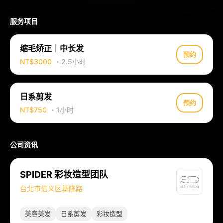
服务项目
缩毛矫正｜中长发
预约
NT$3000
・2.5小时
日系剪发
预约
NT$750
・1小时
公司资讯
SPIDER 彩妆造型团队
台北市信义区基隆路
美容美发
日系剪发
彩妆造型