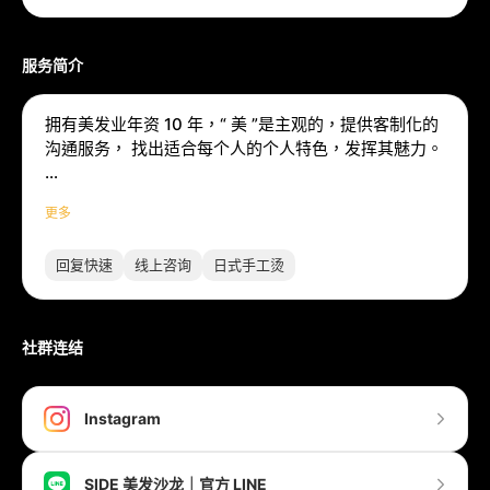
服务简介
拥有美发业年资 10 年，“ 美 ”是主观的，提供客制化的
沟通服务， 找出适合每个人的个人特色，发挥其魅力。
服务内容：女生缩毛矫正、韩系木马卷、波纹烫、光线
更多
染、耳圈染、男生油头、韩系逗号浏海、分线C字浏
海…。
回复快速
线上咨询
日式手工烫
社群连结
Instagram
SIDE 美发沙龙｜官方 LINE