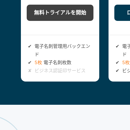
無料トライアルを開始
✔
電子名刺管理用バックエン
✔
電
ド
ド
✔
5枚
電子名刺枚数
✔
5枚
✘
ビジネス認証印サービス
✔
ビ