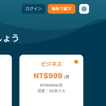
ログイン
無料で試す
しょう
ビジネス
カ
NT$999
フォ
/月
り年
NT$1099/月
目安：36米ドル