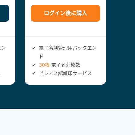
ログイン後に購入
✔
電
エン
✔
電子名刺管理用バックエン
ド
ド
✔
カ
✔
30枚
電子名刺枚数
枚
ス
✔
ビジネス認証印サービス
✔
ビ